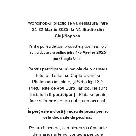
Workshop-ul practic se va desfășura între
21-22 Martie 2025, la N1 Studio din
Cluj-Napoca
.
Pentru partea de post-producție și business, totul
se va desfășura online între
4-5 Aprilie 2026
pe
Google Meet.
Pentru participare, ai nevoie de o cameră
foto, un laptop cu Capture One și
Photoshop instalate, și Set.a.light 3D.
Prețul este de
450 Euro
, iar locurile sunt
limitate la
8 participanți
.
Plata se poate
face și în
rate
pentru a-ți ușura accesul.
În preț este inclusă și masa de prânz pentru
cele două zile de practică.
Pentru înscriere, completează câmpurile
de mai jos și te voi contacta pentru a