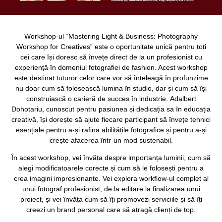
Workshop-ul “Mastering Light & Business: Photography
Workshop for Creatives” este o oportunitate unică pentru toți
cei care își doresc să învețe direct de la un profesionist cu
experiență în domeniul fotografiei de fashion. Acest workshop
este destinat tuturor celor care vor să înțeleagă în profunzime
nu doar cum să folosească lumina în studio, dar și cum să își
construiască o carieră de succes în industrie. Adalbert
Dohotariu, cunoscut pentru pasiunea și dedicația sa în educația
creativă, își dorește să ajute fiecare participant să învețe tehnici
esențiale pentru a-și rafina abilitățile fotografice și pentru a-și
crește afacerea într-un mod sustenabil.
În acest workshop, vei învăța despre importanța luminii, cum să
alegi modificatoarele corecte și cum să le folosești pentru a
crea imagini impresionante. Vei explora workflow-ul complet al
unui fotograf profesionist, de la editare la finalizarea unui
proiect, și vei învăța cum să îți promovezi serviciile și să îți
creezi un brand personal care să atragă clienți de top.