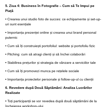
5. Ziua 4: Business în Fotografie – Cum să Te Impui pe
Piață
• Crearea unui studio foto de succes: ce echipamente și set-up-
uri sunt esențiale
• Importanța prezenței online și crearea unui brand personal
puternic
• Cum să îți construiești portofoliul: website și portofoliu fizic
• Pitching: cum să atragi clienți și să închei colaborări
• Stabilirea prețurilor și strategia de vânzare a serviciilor tale
• Cum să îți promovezi munca pe rețelele sociale
• Importanța proiectelor personale și follow-up-ul cu clienții
6. Revedere după Două Săptămâni: Analiza Lucrărilor
Realizate
• Toți participanții se vor revedea după două săptămâni de la
încheierea workshop-ului